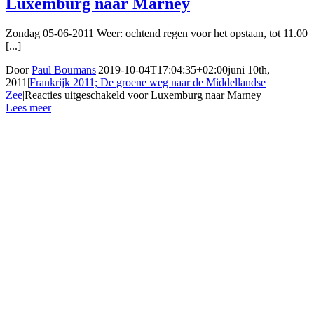
Luxemburg naar Marney
Zondag 05-06-2011 Weer: ochtend regen voor het opstaan, tot 11.00
[...]
Door
Paul Boumans
|
2019-10-04T17:04:35+02:00
juni 10th,
2011
|
Frankrijk 2011; De groene weg naar de Middellandse
Zee
|
Reacties uitgeschakeld
voor Luxemburg naar Marney
Lees meer